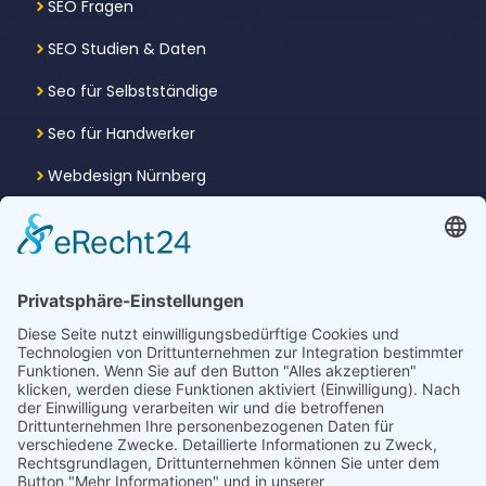
SEO Fragen
SEO Studien & Daten
Seo für Selbstständige
Seo für Handwerker
Webdesign Nürnberg
Webdesign Fürth
Kontakt
SEOTT
Alexander Ott
Luidolfstr. 6
90574 Roßtal
E-Mail:
info@seott.de